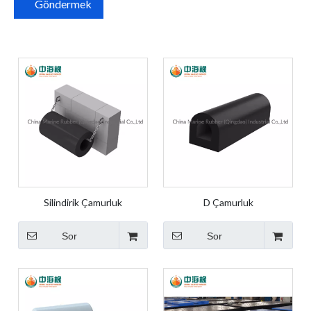
Göndermek
Silindirik Çamurluk
D Çamurluk
Sor
Sor