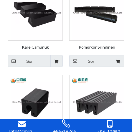
Kare Çamurluk
Römorkör Silindirleri
Sor
Sor
Info@cmrq...
+86-18766...
+86-13953...