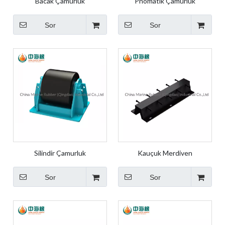
Bacak Çamurluk
Pnömatik Çamurluk
Sor
Sor
Silindir Çamurluk
Kauçuk Merdiven
Sor
Sor