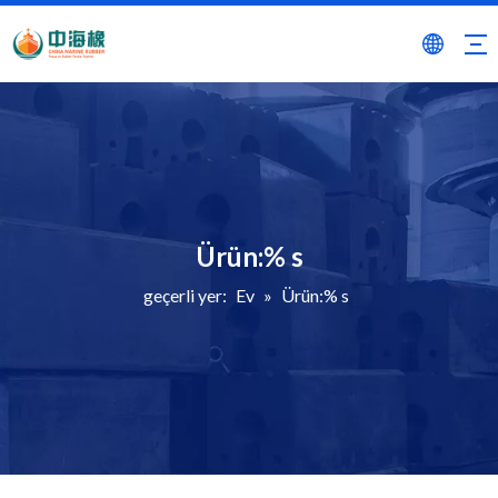
Ürün:% s
geçerli yer:
Ev
»
Ürün:% s