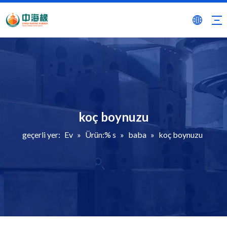
koç boynuzu
geçerli yer:
Ev
»
Ürün:% s
»
baba
»
koç boynuzu