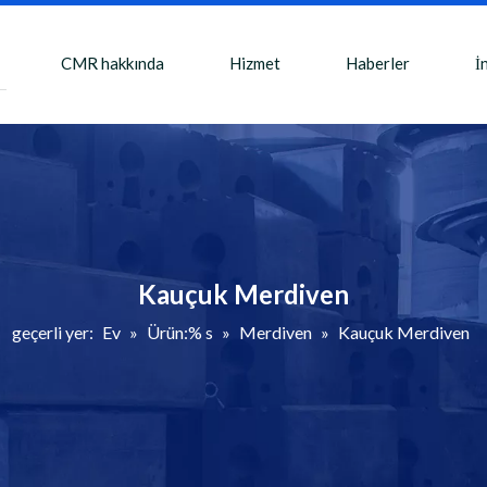
CMR hakkında
Hizmet
Haberler
İ
Kauçuk Merdiven
geçerli yer:
Ev
»
Ürün:% s
»
Merdiven
»
Kauçuk Merdiven