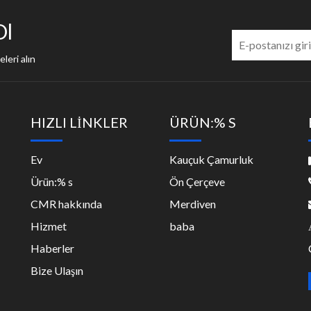
Ol
leri alın
HIZLI LİNKLER
ÜRÜN:% S
Ev
Kauçuk Çamurluk
Ürün:% s
Ön Çerçeve
CMR hakkında
Merdiven
Hizmet
baba
Haberler
Bize Ulaşın