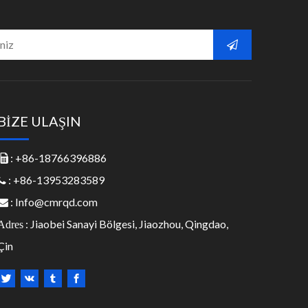
BİZE ULAŞIN
: +86-18766396886

: +86-13953283589

:
Info@cmrqd.com

: Jiaobei Sanayi Bölgesi, Jiaozhou, Qingdao,
Adres
Çin