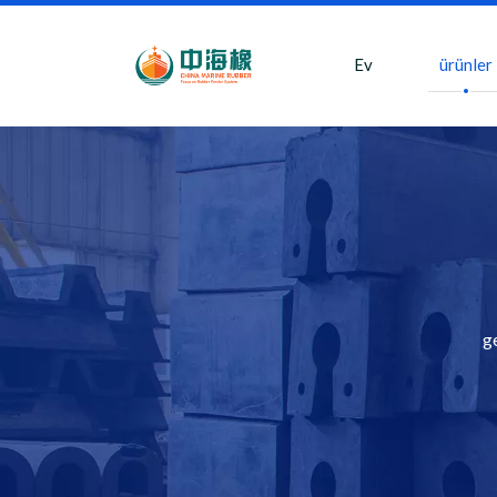
Ev
ürünler
ge