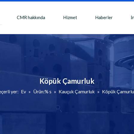
CMR hakkında
Hizmet
Haberler
İ
Köpük Çamurluk
çerli yer:
Ev
»
Ürün:% s
»
Kauçuk Çamurluk
»
Köpük Çamurl