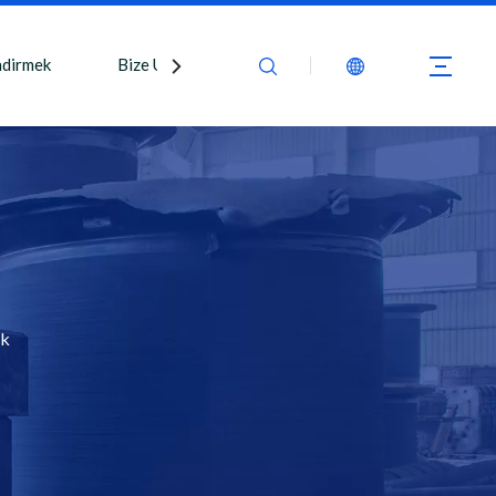
ndirmek
Bize Ulaşın
uk