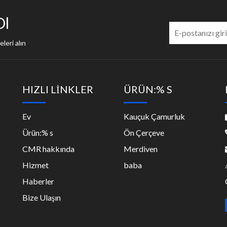
Ol
leri alın
HIZLI LİNKLER
ÜRÜN:% S
Ev
Kauçuk Çamurluk
Ürün:% s
Ön Çerçeve
CMR hakkında
Merdiven
Hizmet
baba
Haberler
Bize Ulaşın