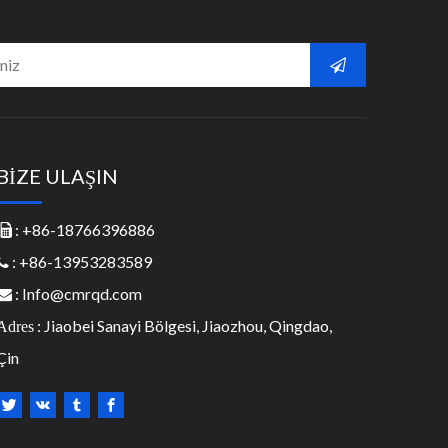
BİZE ULAŞIN
: +86-18766396886

: +86-13953283589

:
Info@cmrqd.com

: Jiaobei Sanayi Bölgesi, Jiaozhou, Qingdao,
Adres
Çin