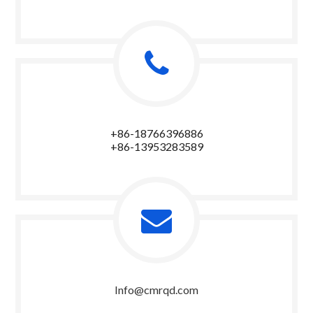
+86-18766396886
+86-13953283589
Info@cmrqd.com