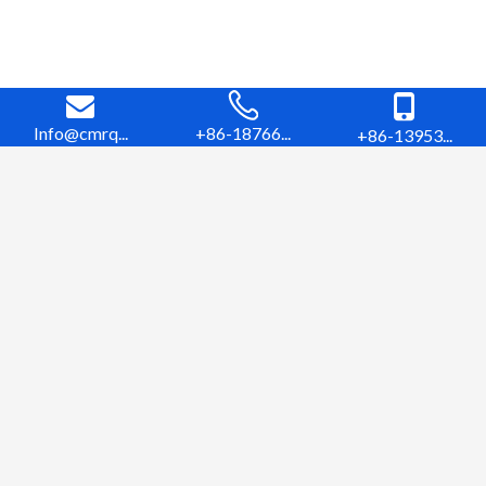
Info@cmrq...
+86-18766...
+86-13953...
Konum
Jiaobei Sanayi Bölgesi, Jiaozhou şehri, Qingdao,
Shandong Eyaleti, Çin.
Otobana --- 10 dakika,
Tren istasyonuna --- 10 dakika,
Limana --- 30 dakika,
Havaalanına --- 30 dakika, Çin'in en büyük 8
havalimanından biri Jiaozhou'da yapım aşamasında
, 15 kişiyiz yeni havalimanına birkaç dakika uzaklıkta ve